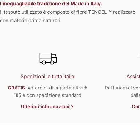
l’ineguagliabile tradizione del Made in Italy.
Il tessuto utilizzato è composto di fibre TENCEL™ realizzato
con materie prime naturali.
Spedizioni in tutta italia
Assist
GRATIS
per ordini di importo oltre €
Dal lunedì al ven
185 e con spedizione standard
dall
Ulteriori informazioni
Con