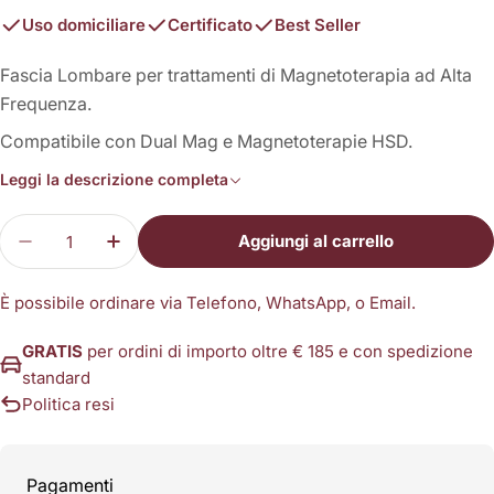
Uso domiciliare
Certificato
Best Seller
Fascia Lombare per trattamenti di Magnetoterapia ad Alta
Frequenza.
Compatibile con Dual Mag e Magnetoterapie HSD.
Leggi la descrizione completa
Quantità
Aggiungi al carrello
Diminuisci la quantità per Fascia Lombare per M
Aumenta la quantità per Fascia Lombar
È possibile ordinare via Telefono, WhatsApp, o Email.
GRATIS
per ordini di importo oltre € 185 e con spedizione
standard
Politica resi
Metodi
Pagamenti