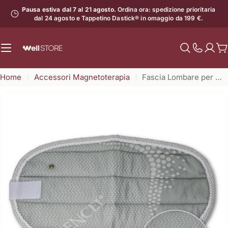
Vai
Pausa estiva dal 7 al 21 agosto.
Ordina ora: spedizione prioritaria
al
dal 24 agosto e Tappetino Dastick® in omaggio da 199 €.
contenuto
C
Mostra
il
Home
Accessori Magnetoterapia
Fascia Lombare per Magnetoterapia
numero
di
assistenz
Apri supporto 0 in modalità modale