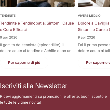
TENDINITE
VIVERE MEGLIO
Tendinite e Tendinopatia: Sintomi, Cause
Dolore a Caviglia
e Cure Efficaci
Sintomi e Cure a 
9 apr 2026
9 apr 2026
Il gomito del tennista (epicondilite), il
Fai il primo passo
dolore acuto al tendine d'Achille dopo una
dolore acuto al tal
corsa, la fitta alla spalla quando si solleva il
Oppure, a fine gior
braccio, o il fastidioso dolore al ginocchio
Per saperne di più
sono gonfie, rigid
Per saperne d
(tendine rotuleo) che impedisce di fare le
una tortura anche
scale. Cosa hanno in comune tutti questi
casa. Il dolore alla
disturbi così invalidanti? Sono tutte
condizione invali
Iscriviti alla Newsletter
patologie a carico dei tendini, i veri e
letteralmente le n
propri "tiranti" del nostro corpo. Quando
nostri piedi sono i
Ricevi aggiornamenti su promozioni e offerte, buoni sconto e
un tendine fa male, la prima reazione di
contatto con il suo
le tutte le ultime novità!
tutti è quella di autodiagnosticarsi una
sopportare l'inter
"tendinite", applicare del ghiaccio,
singolo passo. Sp