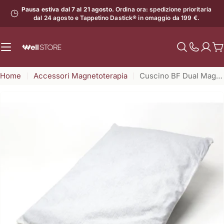
Vai
Pausa estiva dal 7 al 21 agosto.
Ordina ora: spedizione prioritaria
al
dal 24 agosto e Tappetino Dastick® in omaggio da 199 €.
contenuto
C
Mostra
il
Home
Accessori Magnetoterapia
Cuscino BF Dual Mag 30 x 40 cm
numero
di
assistenz
Apri supporto 0 in modalità modale