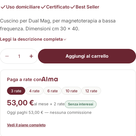
Uso domiciliare
Certificato
Best Seller
Cuscino per Dual Mag, per magnetoterapia a bassa
frequenza. Dimensioni cm 30 x 40.
Leggi la descrizione completa
Quantità
Aggiungi al carrello
Diminuisci la quantità per Cuscino BF Dual Mag 3
Aumenta la quantità per Cuscino BF Du
Paga a rate con
3 rate
4 rate
6 rate
10 rate
12 rate
53,00 €
al mese × 2 rate
Senza interessi
Oggi paghi 53,00 € — nessuna commissione
Vedi il piano completo