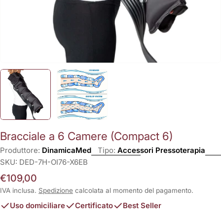
Bracciale a 6 Camere (Compact 6)
Produttore:
DinamicaMed
Tipo:
Accessori Pressoterapia
SKU:
DED-7H-OI76-X6EB
Prezzo
€109,00
normale
IVA inclusa.
Spedizione
calcolata al momento del pagamento.
Uso domiciliare
Certificato
Best Seller