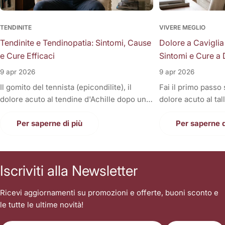
TENDINITE
VIVERE MEGLIO
Tendinite e Tendinopatia: Sintomi, Cause
Dolore a Caviglia
e Cure Efficaci
Sintomi e Cure a 
9 apr 2026
9 apr 2026
Il gomito del tennista (epicondilite), il
Fai il primo passo
dolore acuto al tendine d'Achille dopo una
dolore acuto al tal
corsa, la fitta alla spalla quando si solleva il
Oppure, a fine gior
braccio, o il fastidioso dolore al ginocchio
Per saperne di più
sono gonfie, rigid
Per saperne d
(tendine rotuleo) che impedisce di fare le
una tortura anche
scale. Cosa hanno in comune tutti questi
casa. Il dolore alla
disturbi così invalidanti? Sono tutte
condizione invali
Iscriviti alla Newsletter
patologie a carico dei tendini, i veri e
letteralmente le n
propri "tiranti" del nostro corpo. Quando
nostri piedi sono i
Ricevi aggiornamenti su promozioni e offerte, buoni sconto e
un tendine fa male, la prima reazione di
contatto con il suo
le tutte le ultime novità!
tutti è quella di autodiagnosticarsi una
sopportare l'inter
"tendinite", applicare del ghiaccio,
singolo passo. Sp