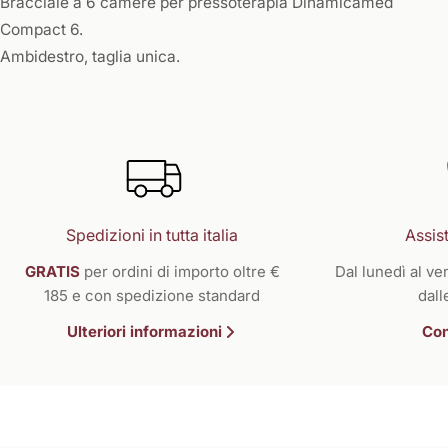
Bracciale a 6 camere per pressoterapia Dinamicamed
Compact 6.
Ambidestro, taglia unica.
Spedizioni in tutta italia
Assist
GRATIS
per ordini di importo oltre €
Dal lunedì al ven
185 e con spedizione standard
dall
Ulteriori informazioni
Con