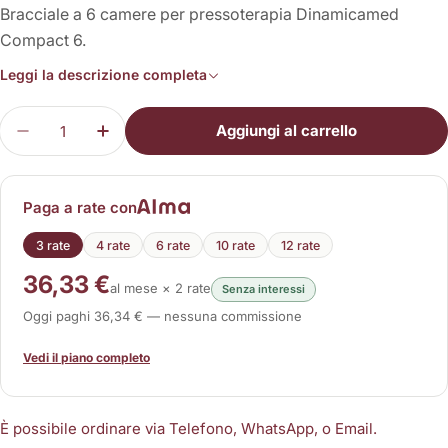
Bracciale a 6 camere per pressoterapia Dinamicamed
Compact 6.
Leggi la descrizione completa
Quantità
Aggiungi al carrello
Diminuisci la quantità per Bracciale a 6 Camere 
Aumenta la quantità per Bracciale a 6 
Paga a rate con
3 rate
4 rate
6 rate
10 rate
12 rate
36,33 €
al mese × 2 rate
Senza interessi
Oggi paghi 36,34 € — nessuna commissione
Vedi il piano completo
È possibile ordinare via Telefono, WhatsApp, o Email.