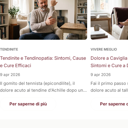
TENDINITE
VIVERE MEGLIO
Tendinite e Tendinopatia: Sintomi, Cause
Dolore a Caviglia
e Cure Efficaci
Sintomi e Cure a 
9 apr 2026
9 apr 2026
Il gomito del tennista (epicondilite), il
Fai il primo passo
dolore acuto al tendine d'Achille dopo una
dolore acuto al tal
corsa, la fitta alla spalla quando si solleva il
Oppure, a fine gior
braccio, o il fastidioso dolore al ginocchio
Per saperne di più
sono gonfie, rigid
Per saperne d
(tendine rotuleo) che impedisce di fare le
una tortura anche
scale. Cosa hanno in comune tutti questi
casa. Il dolore alla
disturbi così invalidanti? Sono tutte
condizione invali