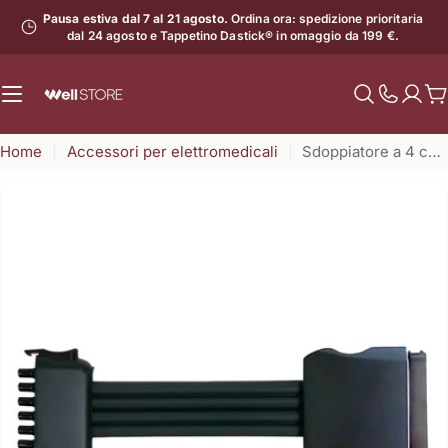
Vai
Pausa estiva dal 7 al 21 agosto.
Ordina ora: spedizione prioritaria
al
dal 24 agosto e Tappetino Dastick® in omaggio da 199 €.
contenuto
C
Mostra
il
Home
Accessori per elettromedicali
Sdoppiatore a 4 camere (I-Press)
numero
di
assistenz
Apri supporto 0 in modalità modale