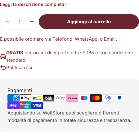
Leggi la descrizione completa
Quantità
Aggiungi al carrello
Diminuisci la quantità per Sdoppiatore a 4 camere
Aumenta la quantità per Sdoppiatore a 4
È possibile ordinare via Telefono, WhatsApp, o Email.
GRATIS
per ordini di importo oltre € 185 e con spedizione
standard
Politica resi
Metodi
Pagamenti
di
pagamento
Acquistando su WellStore puoi scegliere differenti
modalità di pagamento in totale sicurezza e trasparenza.