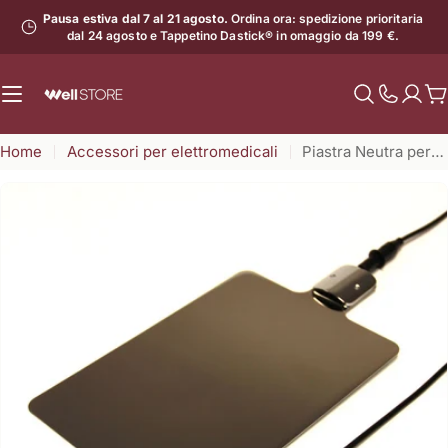
Vai
Pausa estiva dal 7 al 21 agosto.
Ordina ora: spedizione prioritaria
al
dal 24 agosto e Tappetino Dastick® in omaggio da 199 €.
contenuto
C
Mostra
il
Home
Accessori per elettromedicali
Piastra Neutra per Tecarterapia
numero
di
assistenz
Apri supporto 0 in modalità modale