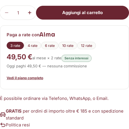
Quantità
Aggiungi al carrello
Diminuisci la quantità per Piastra Neutra per Teca
Aumenta la quantità per Piastra Neutra 
Paga a rate con
3 rate
4 rate
6 rate
10 rate
12 rate
49,50 €
al mese × 2 rate
Senza interessi
Oggi paghi 49,50 € — nessuna commissione
Vedi il piano completo
È possibile ordinare via Telefono, WhatsApp, o Email.
GRATIS
per ordini di importo oltre € 185 e con spedizione
standard
Politica resi