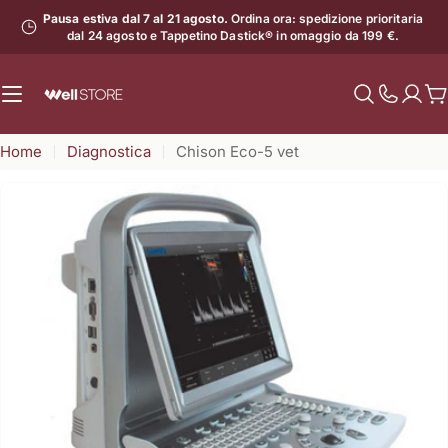
Vai
Pausa estiva dal 7 al 21 agosto.
Ordina ora: spedizione prioritaria
al
dal 24 agosto e Tappetino Dastick® in omaggio da 199 €.
contenuto
C
Mostra
il
Home
Diagnostica
Chison Eco-5 vet
numero
di
assistenz
Apri supporto 0 in modalità modale