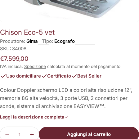
Chison Eco-5 vet
Produttore:
Gima
Tipo:
Ecografo
SKU:
34008
Prezzo
€7.599,00
normale
IVA inclusa.
Spedizione
calcolata al momento del pagamento.
Uso domiciliare
Certificato
Best Seller
Colour Doppler schermo LED a colori alta risoluzione 12”,
memoria 8G alta velocità, 3 porte USB, 2 connettori per
sonde, sistema di archiviazione EASYVIEW™.
Leggi la descrizione completa
Quantità
Aggiungi al carrello
Diminuisci la quantità per Chison Eco-5 vet
Aumenta la quantità per Chison Eco-5 v