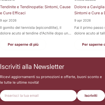
Tendinite e Tendinopatia: Sintomi, Cause
Dolore a Caviglia
e Cure Efficaci
Sintomi e Cure a 
9 apr 2026
9 apr 2026
Il gomito del tennista (epicondilite), il
Fai il primo passo
dolore acuto al tendine d'Achille dopo una
dolore acuto al tal
corsa, la fitta alla spalla quando si solleva il
Oppure, a fine gior
braccio, o il fastidioso dolore al ginocchio
Per saperne di più
sono gonfie, rigid
Per saperne d
(tendine rotuleo) che impedisce di fare le
una tortura anche
scale. Cosa hanno in comune tutti questi
casa. Il dolore alla
disturbi così invalidanti? Sono tutte
condizione invali
Iscriviti alla Newsletter
patologie a carico dei tendini, i veri e
letteralmente le n
propri "tiranti" del nostro corpo. Quando
nostri piedi sono i
Ricevi aggiornamenti su promozioni e offerte, buoni sconto e
un tendine fa male, la prima reazione di
contatto con il suo
le tutte le ultime novità!
tutti è quella di autodiagnosticarsi una
sopportare l'inter
"tendinite", applicare del ghiaccio,
singolo passo. Sp
E-
prendere un antinfiammatorio e aspettare
sottovalutare i tr
Iscriviti
mail
che passi. Ma le settimane diventano
stringendo i denti