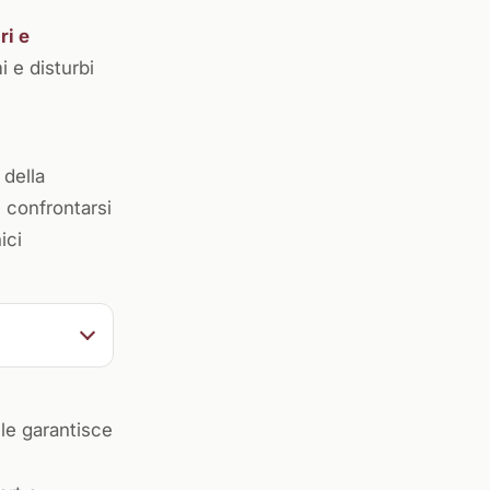
ri e
i e disturbi
 della
 confrontarsi
ici
ile garantisce