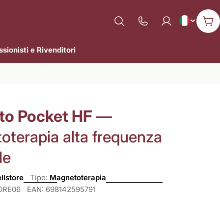
L
Italiano
Mostra
Car
il
i
numero
sionisti e Rivenditori
n
di
assistenza
g
u
o Pocket HF
—
a
oterapia alta frequenza
le
llstore
Tipo:
Magnetoterapia
ORE06
EAN:
698142595791