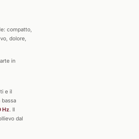
le: compatto,
vo, dolore,
arte in
i e il
a bassa
0 Hz
. Il
llievo dal