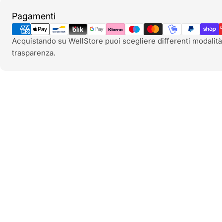
Metodi
Pagamenti
di
pagamento
Acquistando su WellStore puoi scegliere differenti modalità
trasparenza.