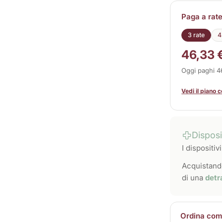
Paga a rat
3 rate
4
46,33 
Oggi paghi 
Vedi il piano 
Dispos
I dispositi
Acquistando
di una
detr
Ordina come