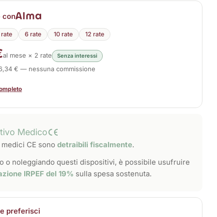
e con
 rate
6 rate
10 rate
12 rate
€
al mese × 2 rate
Senza interessi
46,34 € — nessuna commissione
completo
itivo Medico
vi medici CE sono
detraibili fiscalmente
.
 o noleggiando questi dispositivi, è possibile usufruire
azione IRPEF del 19%
sulla spesa sostenuta.
 preferisci