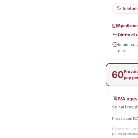
Telefon
Spedizion
Diritto di
In più, su
use.
60
Provalo
pay pe
IVA agev
Se hai i requi
Prezzo con IV
Calcolo indicati
previa presenta