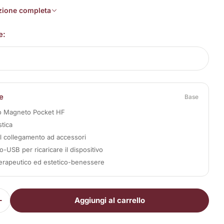
izione completa
e:
e
Base
vo Magneto Pocket HF
stica
il collegamento ad accessori
-USB per ricaricare il dispositivo
erapeutico ed estetico-benessere
Aggiungi al carrello
i la quantità per Magneto Pocket HF
Aumenta la quantità per Magneto Pocket HF