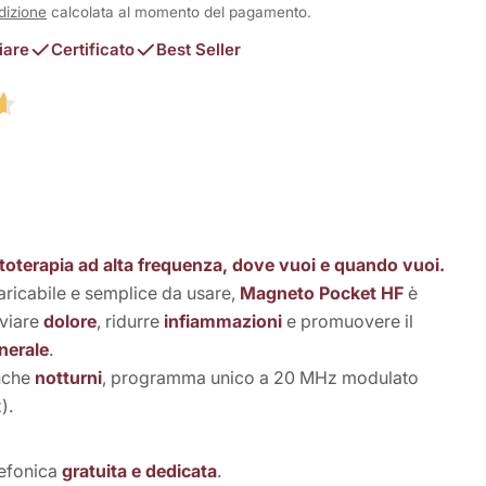
dizione
calcolata al momento del pagamento.
iare
Certificato
Best Seller
in modalità modale
oterapia ad alta frequenza, dove vuoi e quando vuoi.
aricabile e semplice da usare,
Magneto Pocket HF
è
eviare
dolore
, ridurre
infiammazioni
e promuovere il
nerale
.
nche
notturni
, programma unico a 20 MHz modulato
).
lefonica
gratuita e dedicata
.