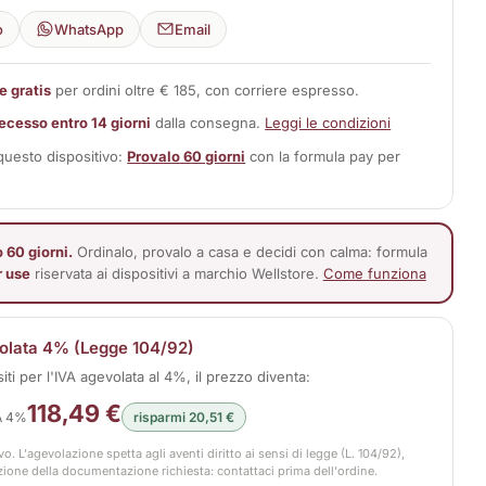
o
WhatsApp
Email
e gratis
per ordini oltre € 185, con corriere espresso.
 recesso entro 14 giorni
dalla consegna.
Leggi le condizioni
 questo dispositivo:
Provalo 60 giorni
con la formula pay per
 60 giorni.
Ordinalo, provalo a casa e decidi con calma: formula
r use
riservata ai dispositivi a marchio Wellstore.
Come funziona
olata 4% (Legge 104/92)
siti per l'IVA agevolata al 4%, il prezzo diventa:
118,49 €
A 4%
risparmi 20,51 €
vo. L'agevolazione spetta agli aventi diritto ai sensi di legge (L. 104/92),
zione della documentazione richiesta: contattaci prima dell'ordine.