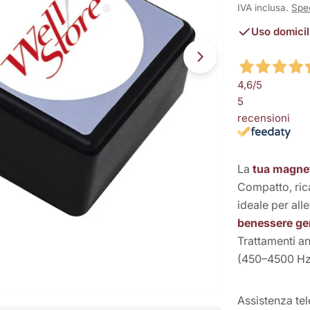
normale
IVA inclusa.
Spe
Uso domicil
Apri supporto 8 
4,6
/5
5
recensioni
La
tua magnet
Compatto, ric
ideale per all
benessere ge
Trattamenti a
(450–4500 Hz
Assistenza te