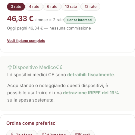
3 rate
4 rate
6 rate
10 rate
12 rate
46,33 €
al mese × 2 rate
Senza interessi
Oggi paghi 46,34 € — nessuna commissione
Vedi il piano completo
Dispositivo Medico
I dispositivi medici CE sono
detraibili fiscalmente
.
Acquistando o noleggiando questi dispositivi, è
possibile usufruire di una
detrazione IRPEF del 19%
sulla spesa sostenuta.
Ordina come preferisci
Telefono
WhatsApp
Email