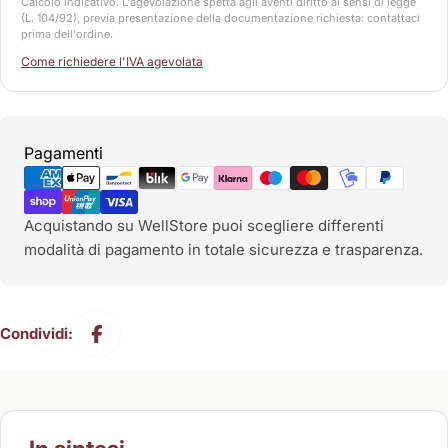
Calcolo indicativo. L'agevolazione spetta agli aventi diritto ai sensi di legge
(L. 104/92), previa presentazione della documentazione richiesta: contattaci
prima dell'ordine.
Come richiedere l'IVA agevolata
Metodi
Pagamenti
di
pagamento
Acquistando su WellStore puoi scegliere differenti
modalità di pagamento in totale sicurezza e trasparenza.
Condividi: