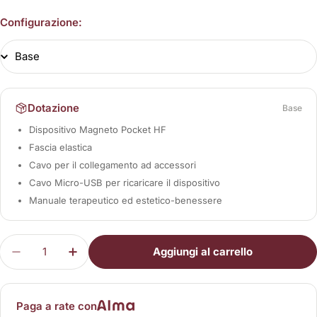
Configurazione:
Dotazione
Base
Dispositivo Magneto Pocket HF
Fascia elastica
Cavo per il collegamento ad accessori
Cavo Micro-USB per ricaricare il dispositivo
Manuale terapeutico ed estetico-benessere
Quantità
Aggiungi al carrello
Diminuisci la quantità per Magneto Pocket HF
Aumenta la quantità per Magneto Pocke
Paga a rate con