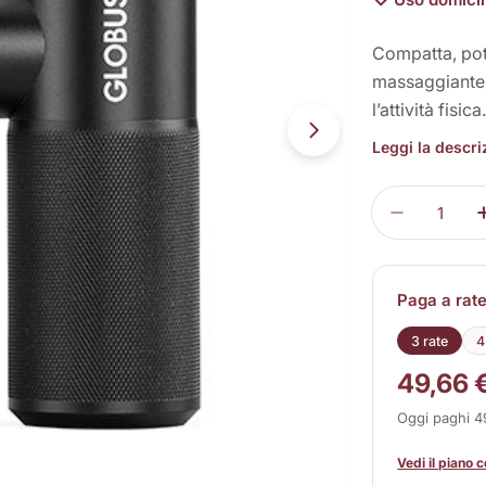
Compatta, pot
massaggiante 
l’attività fisica
Apri supporto 1 
Leggi la descr
Quantità
Diminuisc
Paga a rat
3 rate
4
49,66 
Oggi paghi 
Vedi il piano 