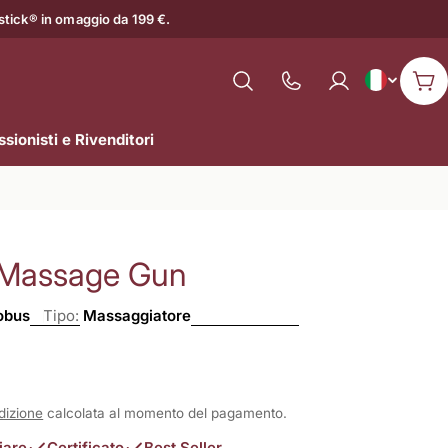
astick® in omaggio da 199 €.
L
Italiano
Mostra
Car
il
i
numero
sionisti e Rivenditori
n
di
assistenza
g
u
 Massage Gun
a
obus
Tipo:
Massaggiatore
0
dizione
calcolata al momento del pagamento.
iare
Certificato
Best Seller