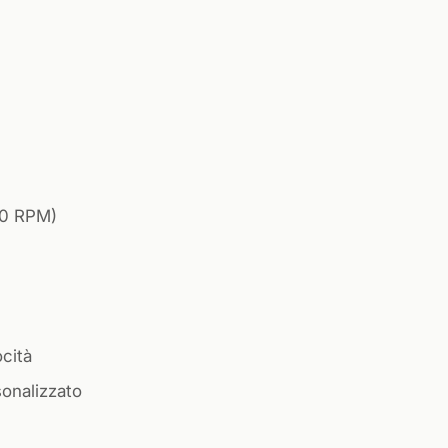
200 RPM)
cità
sonalizzato