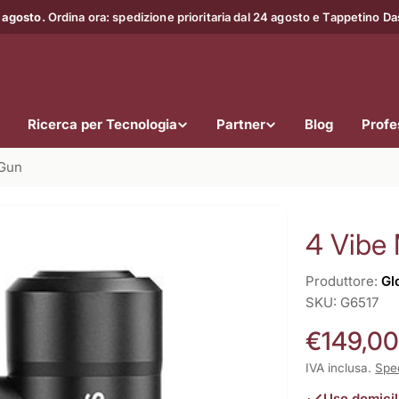
 agosto.
Ordina ora: spedizione prioritaria dal 24 agosto e Tappetino D
Ricerca per Tecnologia
Partner
Blog
Profes
 Gun
4 Vibe
Produttore:
Gl
SKU:
G6517
Prezzo
€149,0
normale
IVA inclusa.
Spe
Uso domicil