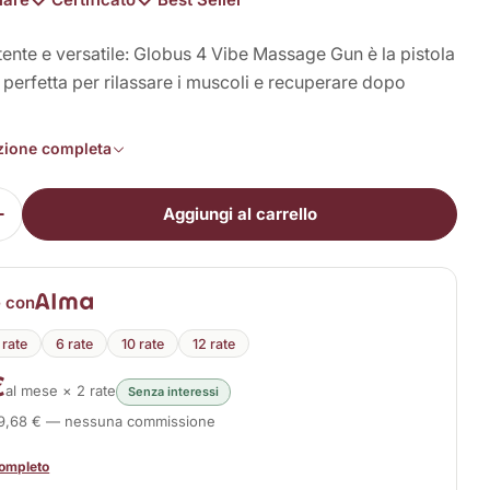
ente e versatile: Globus 4 Vibe Massage Gun è la pistola
perfetta per rilassare i muscoli e recuperare dopo
.
in modalità modale
izione completa
Aggiungi al carrello
i la quantità per 4 Vibe Massage Gun
Aumenta la quantità per 4 Vibe Massage Gun
e con
 rate
6 rate
10 rate
12 rate
€
al mese × 2 rate
Senza interessi
49,68 € — nessuna commissione
completo