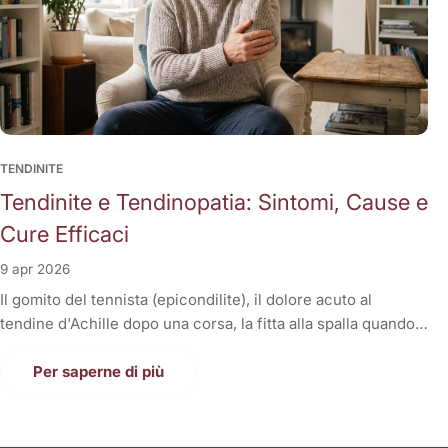
TENDINITE
Tendinite e Tendinopatia: Sintomi, Cause e
Cure Efficaci
9 apr 2026
Il gomito del tennista (epicondilite), il dolore acuto al
tendine d'Achille dopo una corsa, la fitta alla spalla quando
si solleva il braccio, o il fastidioso dolore al ginocchio
(tendine rotuleo) che impedisce di fare le scale. Cosa
Per saperne di più
hanno in comune tutti questi disturbi così invalidanti? Sono
tutte patologie a carico dei tendini, i veri e propri "tiranti"
del nostro corpo. Quando un tendine fa male, la prima