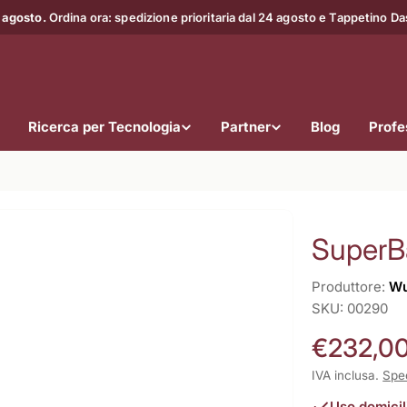
 agosto.
Ordina ora: spedizione prioritaria dal 24 agosto e Tappetino D
Ricerca per Tecnologia
Partner
Blog
Profes
SuperB
Produttore:
Wu
SKU:
00290
Prezzo
€232,0
normale
IVA inclusa.
Spe
Uso domicil