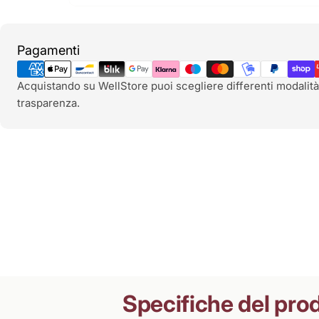
Metodi
Pagamenti
di
pagamento
Acquistando su WellStore puoi scegliere differenti modalità
trasparenza.
Specifiche del pro