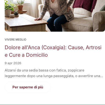
VIVERE MEGLIO
Dolore all'Anca (Coxalgia): Cause, Artrosi
e Cure a Domicilio
9 apr 2026
Alzarsi da una sedia bassa con fatica, zoppicare
leggermente dopo una lunga passeggiata, o avvertire una
fitta acuta all'inguine quando si accavallano le gambe.
Il dolore all'anca, definito in medicina come Coxalgia, è un
Per saperne di più
sintomo subdolo che tende a peggiorare nel tempo,
rubando progressivamente libertà e autonomia a chi ne
soffre. L'anca è lo snodo centrale del nostro corpo: è