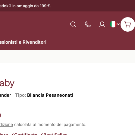
astick® in omaggio da 199 €.
L
Italiano
Mostra
Car
il
i
numero
sionisti e Rivenditori
n
di
assistenza
g
u
aby
a
nder
Tipo:
Bilancia Pesaneonati
0
dizione
calcolata al momento del pagamento.
iare
Certificato
Best Seller