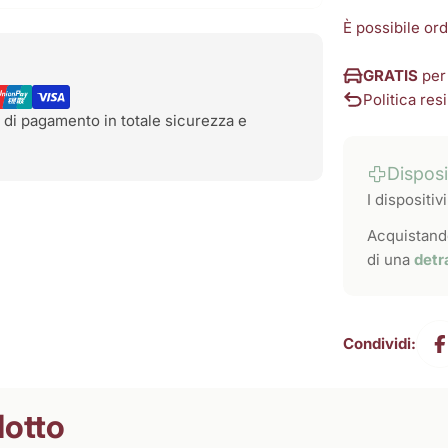
È possibile or
GRATIS
per
Politica resi
 di pagamento in totale sicurezza e
Dispos
I dispositi
Acquistando
di una
detr
Condividi:
dotto