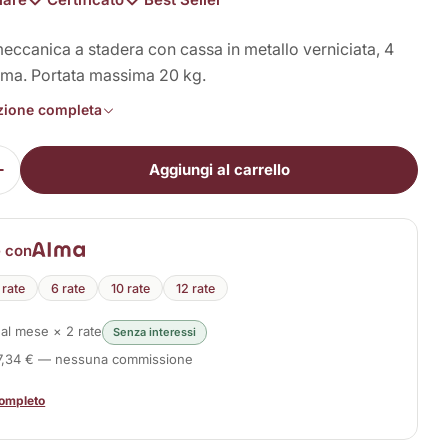
eccanica a stadera con cassa in metallo verniciata, 4
mma. Portata massima 20 kg.
izione completa
in modalità modale
Aggiungi al carrello
i la quantità per SuperBaby
Aumenta la quantità per SuperBaby
e con
 rate
6 rate
10 rate
12 rate
€
al mese × 2 rate
Senza interessi
77,34 € — nessuna commissione
completo