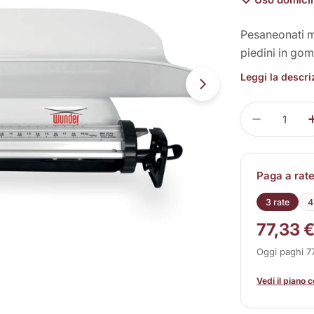
Pesaneonati m
piedini in go
Leggi la descr
Apri supporto 1 
Quantità
Diminuisc
Paga a rat
3 rate
4
77,33 
Oggi paghi 
Vedi il piano 