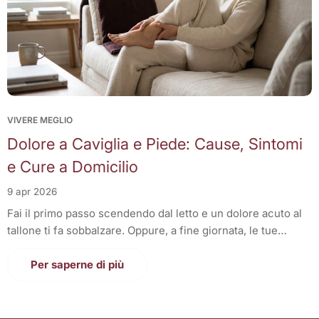
VIVERE MEGLIO
Dolore a Caviglia e Piede: Cause, Sintomi
e Cure a Domicilio
9 apr 2026
Fai il primo passo scendendo dal letto e un dolore acuto al
tallone ti fa sobbalzare. Oppure, a fine giornata, le tue
caviglie sono gonfie, rigide e pulsanti, rendendo una tortura
anche solo camminare per casa. Il dolore alla caviglia e al
Per saperne di più
piede è una condizione invalidante che mina letteralmente
le nostre fondamenta: i nostri piedi sono il nostro unico
punto di contatto con il suolo, chiamati a sopportare l'intero