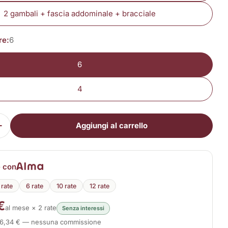
2 gambali + fascia addominale + bracciale
re:
6
6
4
Aggiungi al carrello
i la quantità per PressoMassaggio Plus+
Aumenta la quantità per PressoMassaggio Plus+
e con
 rate
6 rate
10 rate
12 rate
€
al mese × 2 rate
Senza interessi
116,34 € — nessuna commissione