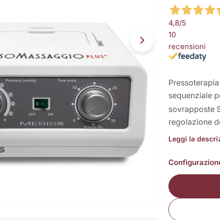
4,8
/5
10
Apri supporto 13
recensioni
Pressoterapia
sequenziale p
sovrapposte 
regolazione d
Leggi la descr
Configurazion