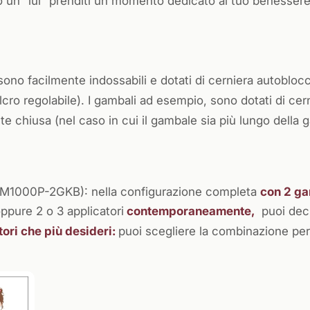
 o un “lui” prenditi un momento dedicato al tuo benessere
sono facilmente indossabili e dotati di cerniera autoblocc
lcro regolabile). I gambali ad esempio, sono dotati di cer
chiusa (nel caso in cui il gambale sia più lungo della 
M1000P-2GKB): nella configurazione completa
con 2 ga
oppure 2 o 3 applicatori
contemporaneamente,
puoi deci
tori che più desideri:
puoi scegliere la combinazione per 