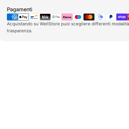
Metodi
Pagamenti
di
pagamento
Acquistando su WellStore puoi scegliere differenti modalità
trasparenza.