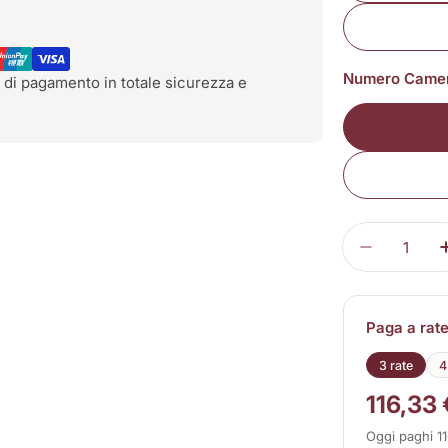
Numero Came
 di pagamento in totale sicurezza e
Quantità
Diminuisc
Paga a rat
3 rate
4
116,33 
Oggi paghi 