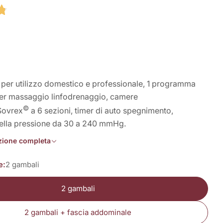
 in modalità modale
 per utilizzo domestico e professionale, 1 programma
er massaggio linfodrenaggio, camere
©
Sovrex
a 6 sezioni, timer di auto spegnimento,
ella pressione da 30 a 240 mmHg.
izione completa
e:
2 gambali
2 gambali
2 gambali + fascia addominale