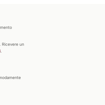
tamento
. Ricevere un
i
.
 comodamente