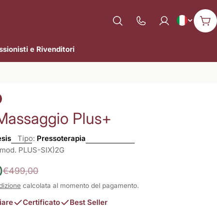
L
Italiano
Mostra
Car
il
i
numero
sionisti e Rivenditori
n
di
assistenza
g
u
Massaggio Plus+
a
sis
Tipo:
Pressoterapia
(mod. PLUS-SIX)2G
0
€499,00
dizione
calcolata al momento del pagamento.
iare
Certificato
Best Seller