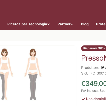
Ricerca per Tecnologia
Partner
Blog
Profes
Risparmia
30%
Presso
Produttore:
Me
SKU:
FO-3001
€349,0
Prezzo
Prezzo
IVA inclusa.
Spe
di
normale
Uso domicil
vendita