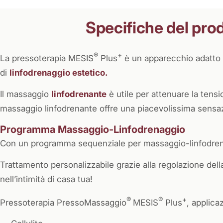
Specifiche del pro
®
+
La pressoterapia MESIS
Plus
è un apparecchio adatto 
di
linfodrenaggio estetico.
Il massaggio
linfodrenante
è utile per attenuare la tens
massaggio linfodrenante offre una piacevolissima sensaz
Programma Massaggio-Linfodrenaggio
Con un programma sequenziale per massaggio-linfodrenagg
Trattamento personalizzabile grazie alla regolazione de
nell’intimità di casa tua!
®
®
+
Pressoterapia PressoMassaggio
MESIS
Plus
, applica