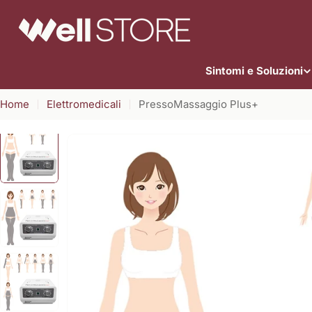
Vai
al
contenuto
Sintomi e Soluzioni
Home
Elettromedicali
PressoMassaggio Plus+