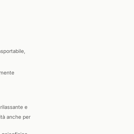
sportabile,
amente
rilassante e
ità anche per