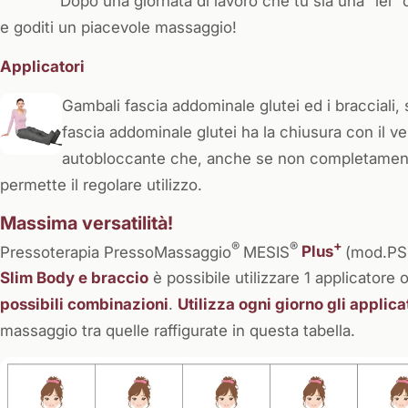
Dopo una giornata di lavoro che tu sia una “lei”
e goditi un piacevole massaggio!
Applicatori
Gambali fascia addominale glutei ed i bracciali, 
fascia addominale glutei ha la chiusura con il ve
autobloccante che, anche se non completamente 
permette il regolare utilizzo.
Massima versatilità!
®
®
+
Pressoterapia PressoMassaggio
MESIS
Plus
(mod.PS
Slim Body e braccio
è possibile utilizzare 1 applicatore 
possibili combinazioni
.
Utilizza ogni giorno gli applica
massaggio tra quelle raffigurate in questa tabella.