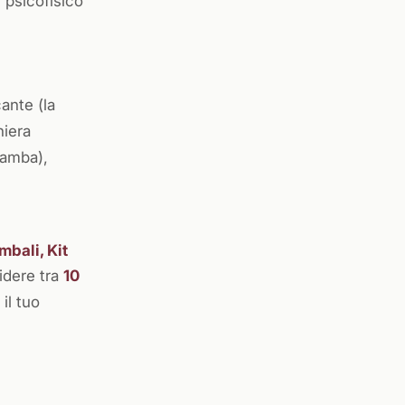
 psicofisico
ante (la
niera
gamba),
mbali, Kit
dere tra
10
il tuo