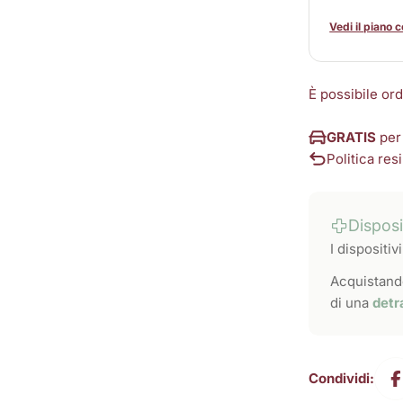
Vedi il piano 
È possibile or
GRATIS
per
Politica resi
Dispos
I dispositi
Acquistando
di una
detr
Condividi: