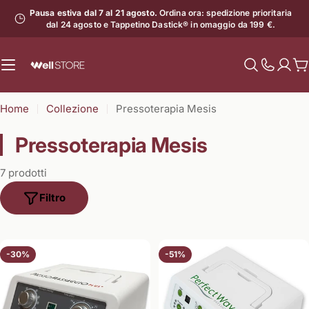
Vai
Pausa estiva dal 7 al 21 agosto.
Ordina ora: spedizione prioritaria
al
dal 24 agosto e Tappetino Dastick® in omaggio da 199 €.
contenuto
C
Mostra
il
Home
Collezione
Pressoterapia Mesis
numero
di
Pressoterapia Mesis
assistenz
7 prodotti
Filtro
-30%
-51%