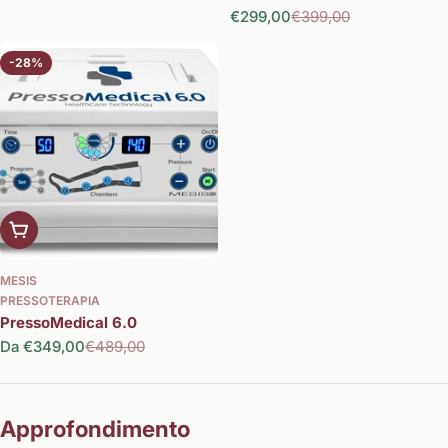
vendita
€299,00
€399,00
Prezzo
Prezzo
di
normale
vendita
-28%
Scegli le opzioni
MESIS
PRESSOTERAPIA
PressoMedical 6.0
Da €349,00
€489,00
Prezzo
Prezzo
di
normale
vendita
Approfondimento