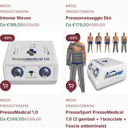
MESIS
MESIS
PRESSOTERAPIA
PRESSOTERAPIA
Intense Waves
Pressomassaggio Ekò
Da €189,00
€319,00
Da €179,00
€199,00
Prezzo
Prezzo
Prezzo
Prezzo
di
normale
di
normale
vendita
vendita
-30%
-25%
Scegli le opzioni
Aggiungi al carrello
MESIS
MESIS
PRESSOTERAPIA
PRESSOTERAPIA
PressoMedical 1.0
PressoSport PressoMedical
Da €249,00
€299,00
1.0 (2 gambali + 1 bracciale +
Prezzo
Prezzo
Fascia addominale)
di
normale