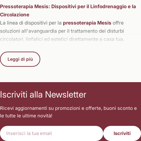
Pressoterapia Mesis: Dispositivi per il Linfodrenaggio e la
Circolazione
La linea di dispositivi per la
pressoterapia Mesis
offre
soluzioni all'avanguardia per il trattamento dei disturbi
circolatori, linfatici ed estetici direttamente a casa tua.
Sfruttando un massaggio sequenziale mirato, queste
apparecchiature simulano un profondo
linfodrenaggio
Leggi di più
meccanico
, spingendo dolcemente il flusso sanguigno e
linfatico verso le stazioni di scarico. Questa tecnologia,
clinicamente validata, è essenziale per favorire il ritorno
venoso e l'eliminazione dei liquidi e delle tossine in eccesso,
Iscriviti alla Newsletter
rivelandosi la scelta d'eccellenza per trattare in modo sicuro
e non invasivo sia le patologie vascolari che gli inestetismi
Ricevi aggiornamenti su promozioni e offerte, buoni sconto e
cutanei.
le tutte le ultime novità!
A cosa serve la Pressoterapia Mesis?
E-
I macchinari Mesis, tra cui spiccano sistemi avanzati come la
Iscriviti
mail
linea
Intense Waves
, sono progettati per rispondere a diverse