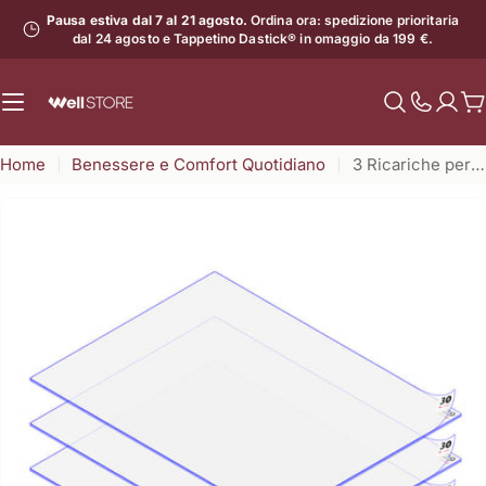
Vai
Pausa estiva dal 7 al 21 agosto.
Ordina ora: spedizione prioritaria
al
dal 24 agosto e Tappetino Dastick® in omaggio da 199 €.
contenuto
C
Mostra
il
Home
Benessere e Comfort Quotidiano
3 Ricariche per Tappetino Decontaminante - (90 fogli)
numero
di
assistenz
Apri supporto 0 in modalità modale