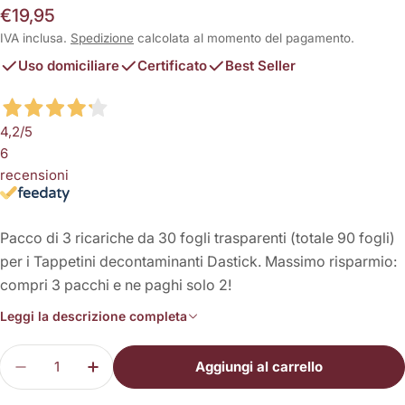
Prezzo
€19,95
normale
IVA inclusa.
Spedizione
calcolata al momento del pagamento.
Uso domiciliare
Certificato
Best Seller
4,2
/5
6
recensioni
Pacco di 3 ricariche da 30 fogli trasparenti (totale 90 fogli)
per i Tappetini decontaminanti Dastick. Massimo risparmio:
compri 3 pacchi e ne paghi solo 2!
Leggi la descrizione completa
Quantità
Aggiungi al carrello
Diminuisci la quantità per 3 Ricariche per Tappet
Aumenta la quantità per 3 Ricariche per