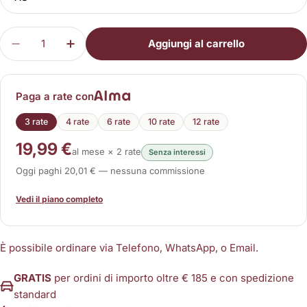
Quantità
Aggiungi al carrello
Diminuisci la quantità per Genutonic 3113
Aumenta la quantità per Genutonic 3113
Paga a rate con
3 rate
4 rate
6 rate
10 rate
12 rate
19,99 €
al mese × 2 rate
Senza interessi
Oggi paghi 20,01 € — nessuna commissione
Vedi il piano completo
È possibile ordinare via Telefono, WhatsApp, o Email.
GRATIS
per ordini di importo oltre € 185 e con spedizione
standard