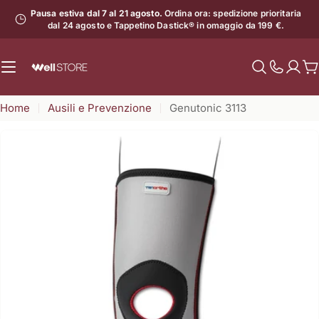
Vai
Pausa estiva dal 7 al 21 agosto.
Ordina ora: spedizione prioritaria
al
dal 24 agosto e Tappetino Dastick® in omaggio da 199 €.
contenuto
C
Mostra
il
Home
Ausili e Prevenzione
Genutonic 3113
numero
di
assistenz
Apri supporto 1 in modalità modale