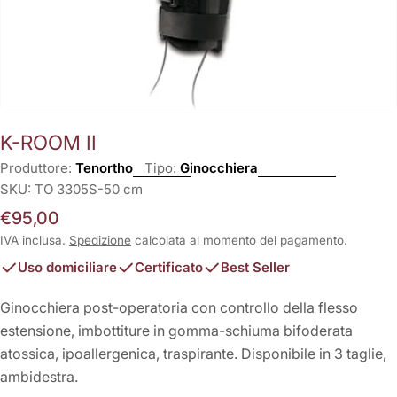
K-ROOM II
Produttore:
Tenortho
Tipo:
Ginocchiera
SKU:
TO 3305S-50 cm
Prezzo
€95,00
normale
IVA inclusa.
Spedizione
calcolata al momento del pagamento.
Uso domiciliare
Certificato
Best Seller
Ginocchiera post-operatoria con controllo della flesso
estensione, imbottiture in gomma-schiuma bifoderata
atossica, ipoallergenica, traspirante. Disponibile in 3 taglie,
ambidestra.