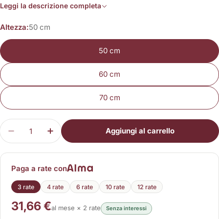
Leggi la descrizione completa
Altezza:
50 cm
50 cm
60 cm
70 cm
Quantità
Aggiungi al carrello
Diminuisci la quantità per K-ROOM II
Aumenta la quantità per K-ROOM II
Paga a rate con
3 rate
4 rate
6 rate
10 rate
12 rate
31,66 €
al mese × 2 rate
Senza interessi