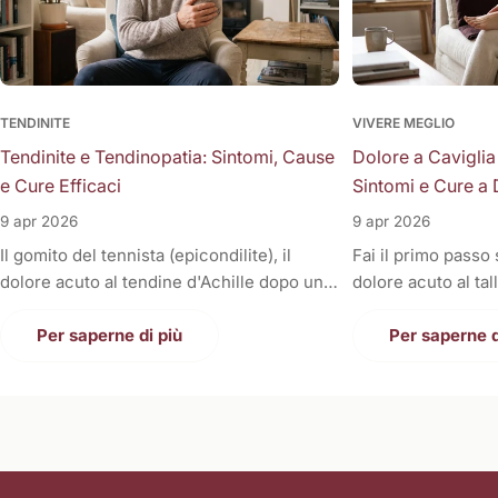
TENDINITE
VIVERE MEGLIO
Tendinite e Tendinopatia: Sintomi, Cause
Dolore a Caviglia
e Cure Efficaci
Sintomi e Cure a 
9 apr 2026
9 apr 2026
Il gomito del tennista (epicondilite), il
Fai il primo passo
dolore acuto al tendine d'Achille dopo una
dolore acuto al tal
corsa, la fitta alla spalla quando si solleva il
Oppure, a fine gior
braccio, o il fastidioso dolore al ginocchio
Per saperne di più
sono gonfie, rigid
Per saperne d
(tendine rotuleo) che impedisce di fare le
una tortura anche
scale. Cosa hanno in comune tutti questi
casa. Il dolore alla
disturbi così invalidanti? Sono tutte
condizione invali
patologie a carico dei tendini, i veri e
letteralmente le n
propri "tiranti" del nostro corpo. Quando
nostri piedi sono i
un tendine fa male, la prima reazione di
contatto con il suo