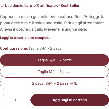
Uso domiciliare
Certificato
Best Seller
Cappuccio dita in gel polimerico extrasoffice. Protegge la
punta delle dita e il solco ungueale. Riduce gli sfregamenti.
Allevia il dolore da calli. Previene le unghie nere.
Leggi la descrizione completa
Configurazione:
Taglia S/M - 2 pezzi
Taglia S/M - 2 pezzi
Taglia M/L - 2 pezzi
2 pezzi S/M + 2 pezzi M/L
Quantità
Aggiungi al carrello
Diminuisci la quantità per Cappuccio Dita in Gel
Aumenta la quantità per Cappuccio Dita 