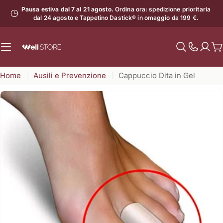
Vai
Pausa estiva dal 7 al 21 agosto.
Ordina ora: spedizione prioritaria
al
dal 24 agosto e Tappetino Dastick® in omaggio da 199 €.
contenuto
C
Mostra
il
Home
Ausili e Prevenzione
Cappuccio Dita in Gel
numero
di
assistenz
Apri supporto 1 in modalità modale