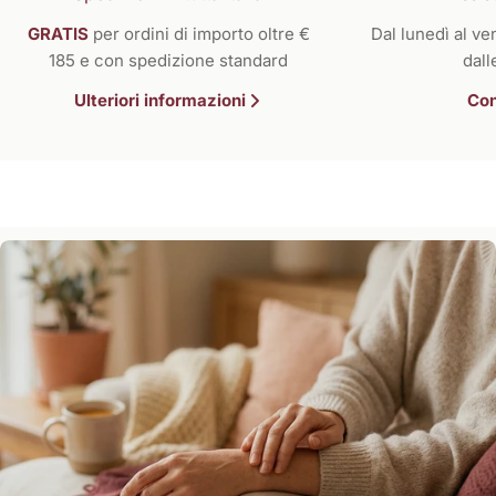
GRATIS
per ordini di importo oltre €
Dal lunedì al ven
185 e con spedizione standard
dall
Ulteriori informazioni
Con