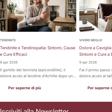
TENDINITE
VIVERE MEGLIO
Tendinite e Tendinopatia: Sintomi, Cause
Dolore a Caviglia
e Cure Efficaci
Sintomi e Cure a 
9 apr 2026
9 apr 2026
Il gomito del tennista (epicondilite), il
Fai il primo passo
dolore acuto al tendine d'Achille dopo una
dolore acuto al tal
corsa, la fitta alla spalla quando si solleva il
Oppure, a fine gior
braccio, o il fastidioso dolore al ginocchio
Per saperne di più
sono gonfie, rigid
Per saperne d
(tendine rotuleo) che impedisce di fare le
una tortura anche
scale. Cosa hanno in comune tutti questi
casa. Il dolore alla
disturbi così invalidanti? Sono tutte
condizione invali
Iscriviti alla Newsletter
patologie a carico dei tendini, i veri e
letteralmente le n