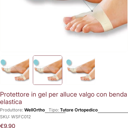
Protettore in gel per alluce valgo con benda
elastica
Produttore:
WellOrtho
Tipo:
Tutore Ortopedico
SKU:
WSFC012
Prezzo
€9,90