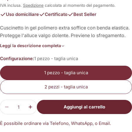
normale
IVA inclusa.
Spedizione
calcolata al momento del pagamento.
Uso domiciliare
Certificato
Best Seller
Cuscinetto in gel polimero extra soffice con benda elastica.
Protegge l'alluce valgo dolente. Previene lo sfregamento.
Leggi la descrizione completa
Configurazione:
1 pezzo - taglia unica
1 pezzo - taglia unica
2 pezzi - taglia unica
Quantità
Aggiungi al carrello
Diminuisci la quantità per Protettore in gel per a
Aumenta la quantità per Protettore in ge
È possibile ordinare via Telefono, WhatsApp, o Email.