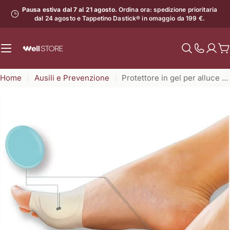
Vai
Pausa estiva dal 7 al 21 agosto.
Ordina ora: spedizione prioritaria
al
dal 24 agosto e Tappetino Dastick® in omaggio da 199 €.
contenuto
C
Mostra
il
Home
Ausili e Prevenzione
Protettore in gel per alluce valgo con benda elastica
numero
di
assistenz
Apri supporto 1 in modalità modale