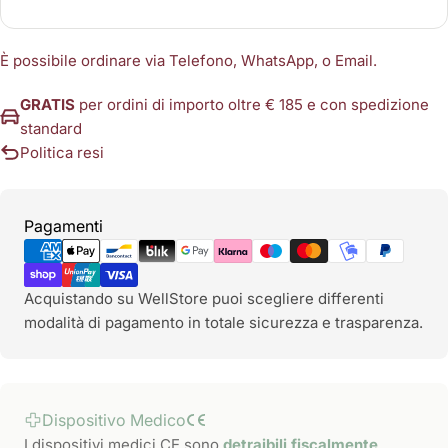
È possibile ordinare via Telefono, WhatsApp, o Email.
GRATIS
per ordini di importo oltre € 185 e con spedizione
standard
Politica resi
Metodi
Pagamenti
di
pagamento
Acquistando su WellStore puoi scegliere differenti
modalità di pagamento in totale sicurezza e trasparenza.
Dispositivo Medico
I dispositivi medici CE sono
detraibili fiscalmente
.