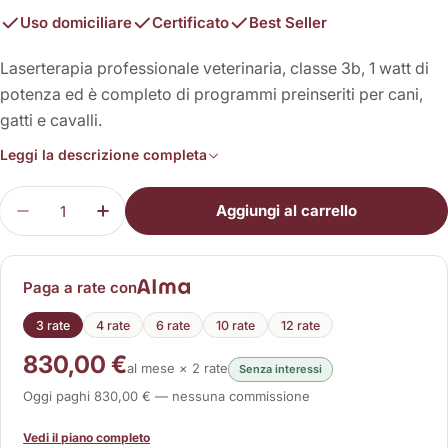
Uso domiciliare
Certificato
Best Seller
Laserterapia professionale veterinaria, classe 3b, 1 watt di
potenza ed è completo di programmi preinseriti per cani,
gatti e cavalli.
Leggi la descrizione completa
Quantità
Aggiungi al carrello
Diminuisci la quantità per LaserVet 1.0
Aumenta la quantità per LaserVet 1.0
Paga a rate con
3 rate
4 rate
6 rate
10 rate
12 rate
830,00 €
al mese × 2 rate
Senza interessi
Oggi paghi 830,00 € — nessuna commissione
Vedi il piano completo