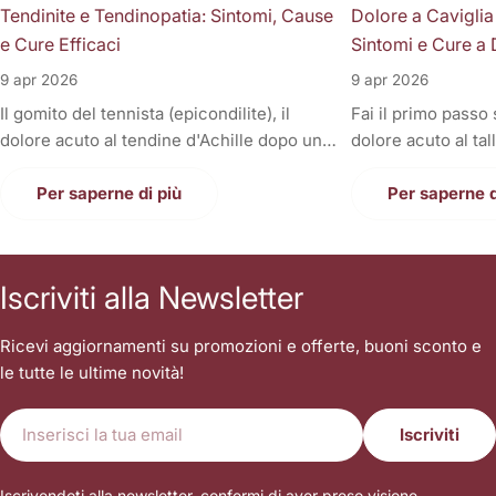
Tendinite e Tendinopatia: Sintomi, Cause
Dolore a Caviglia
e Cure Efficaci
Sintomi e Cure a 
9 apr 2026
9 apr 2026
Il gomito del tennista (epicondilite), il
Fai il primo passo
dolore acuto al tendine d'Achille dopo una
dolore acuto al tal
corsa, la fitta alla spalla quando si solleva il
Oppure, a fine gior
braccio, o il fastidioso dolore al ginocchio
Per saperne di più
sono gonfie, rigid
Per saperne d
(tendine rotuleo) che impedisce di fare le
una tortura anche
scale. Cosa hanno in comune tutti questi
casa. Il dolore alla
disturbi così invalidanti? Sono tutte
condizione invali
Iscriviti alla Newsletter
patologie a carico dei tendini, i veri e
letteralmente le n
propri "tiranti" del nostro corpo. Quando
nostri piedi sono i
Ricevi aggiornamenti su promozioni e offerte, buoni sconto e
un tendine fa male, la prima reazione di
contatto con il suo
le tutte le ultime novità!
tutti è quella di autodiagnosticarsi una
sopportare l'inter
"tendinite", applicare del ghiaccio,
singolo passo. Sp
E-
prendere un antinfiammatorio e aspettare
sottovalutare i tr
Iscriviti
mail
che passi. Ma le settimane diventano
stringendo i denti
mesi, il dolore non scompare, e ogni
camminare sopra i
Iscrivendoti alla newsletter, confermi di aver preso visione