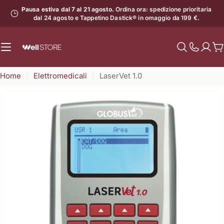
Vai
Pausa estiva dal 7 al 21 agosto.
Ordina ora: spedizione prioritaria
al
dal 24 agosto e Tappetino Dastick® in omaggio da 199 €.
contenuto
C
Mostra
il
Home
Elettromedicali
LaserVet 1.0
numero
di
assistenz
Apri supporto 0 in modalità modale