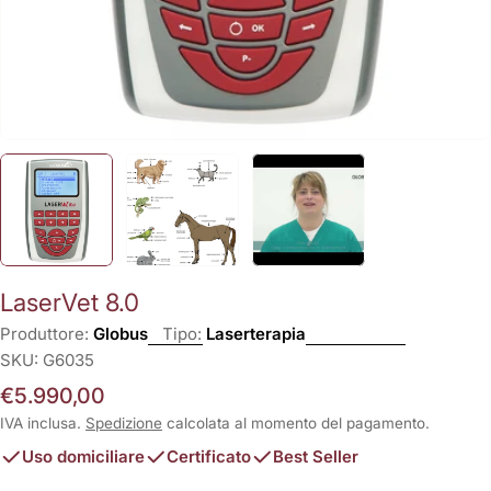
LaserVet 8.0
Produttore:
Globus
Tipo:
Laserterapia
SKU:
G6035
Prezzo
€5.990,00
normale
IVA inclusa.
Spedizione
calcolata al momento del pagamento.
Uso domiciliare
Certificato
Best Seller