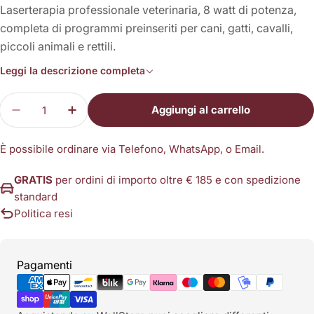
Laserterapia professionale veterinaria, 8 watt di potenza,
completa di programmi preinseriti per cani, gatti, cavalli,
piccoli animali e rettili.
Leggi la descrizione completa
Quantità
Aggiungi al carrello
Diminuisci la quantità per LaserVet 8.0
Aumenta la quantità per LaserVet 8.0
È possibile ordinare via Telefono, WhatsApp, o Email.
GRATIS
per ordini di importo oltre € 185 e con spedizione
standard
Politica resi
Metodi
Pagamenti
di
pagamento