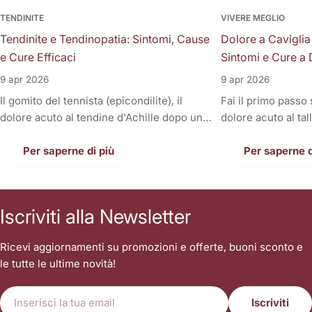
TENDINITE
VIVERE MEGLIO
Tendinite e Tendinopatia: Sintomi, Cause
Dolore a Caviglia
e Cure Efficaci
Sintomi e Cure a 
9 apr 2026
9 apr 2026
Il gomito del tennista (epicondilite), il
Fai il primo passo
dolore acuto al tendine d'Achille dopo una
dolore acuto al tal
corsa, la fitta alla spalla quando si solleva il
Oppure, a fine gior
braccio, o il fastidioso dolore al ginocchio
Per saperne di più
sono gonfie, rigid
Per saperne d
(tendine rotuleo) che impedisce di fare le
una tortura anche
scale. Cosa hanno in comune tutti questi
casa. Il dolore alla
disturbi così invalidanti? Sono tutte
condizione invali
Iscriviti alla Newsletter
patologie a carico dei tendini, i veri e
letteralmente le n
propri "tiranti" del nostro corpo. Quando
nostri piedi sono i
Ricevi aggiornamenti su promozioni e offerte, buoni sconto e
un tendine fa male, la prima reazione di
contatto con il suo
le tutte le ultime novità!
tutti è quella di autodiagnosticarsi una
sopportare l'inter
"tendinite", applicare del ghiaccio,
singolo passo. Sp
E-
prendere un antinfiammatorio e aspettare
sottovalutare i tr
Iscriviti
mail