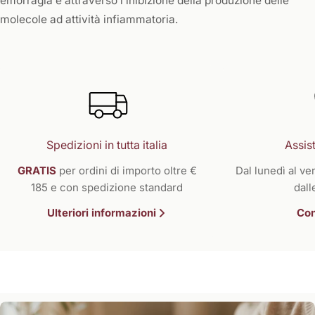
emorragia e attraverso l’inibizione della produzione delle
molecole ad attività infiammatoria.
Spedizioni in tutta italia
Assist
GRATIS
per ordini di importo oltre €
Dal lunedì al ven
185 e con spedizione standard
dall
Ulteriori informazioni
Con